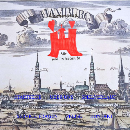
STARTSEITE
ÜBER UNS
SPIELVERLAUF
SERVICE/ FRAGEN
PREISE
KONTAKT