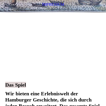
IMPRESSUM
Hammonia hör mal `n beten
to
- Rollenspiel - Stadtgeschichte -
Plattdeutsch - Sütterlin - Urkunden -
Filme
Das Spiel
Wir bieten eine Erlebniswelt der
Hamburger Geschichte, die sich durch
jeden Besuch erweitert. Das gesamte Spiel